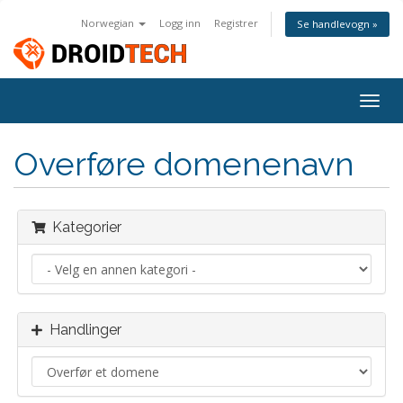
Norwegian
Logg inn
Registrer
Se handlevogn »
Bytt
navig
Overføre domenenavn
Kategorier
Handlinger